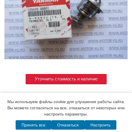
Уточнить стоимость и наличие
129470-49801 ( 129470-49800 129795-49801
Артикул
Мы используем файлы cookie для улучшения работы сайта.
129795-49800 )
Вы можете согласиться на все, отказаться от некоторых или
настроить параметры.
Принять все
Отказаться
Настроить
© 2015. Все права защищены.
Мотор-Юг
Написать в MAX
Telegram
WhatsApp
Позвонить