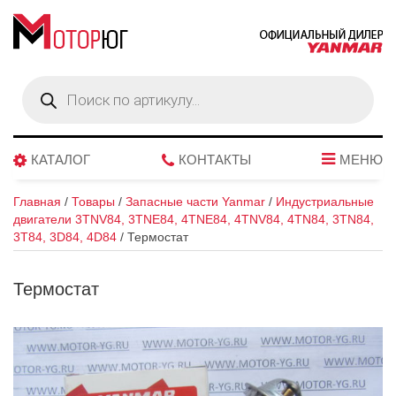
Поиск
товаров
КАТАЛОГ
КОНТАКТЫ
МЕНЮ
Главная
/
Товары
/
Запасные части Yanmar
/
Индустриальные
двигатели 3TNV84, 3TNE84, 4TNE84, 4TNV84, 4TN84, 3TN84,
3T84, 3D84, 4D84
/
Термостат
Термостат