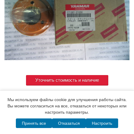
Уточнить стоимость и наличие
Мы используем файлы cookie для улучшения работы сайта.
Артикул
171301-21650
Вы можете согласиться на все, отказаться от некоторых или
настроить параметры.
Принять все
Отказаться
Настроить
© 2015. Все права защищены.
Мотор-Юг
Написать в MAX
Telegram
WhatsApp
Позвонить