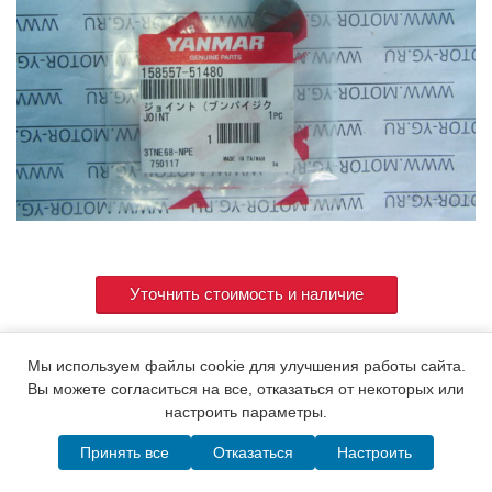
Уточнить стоимость и наличие
Мы используем файлы cookie для улучшения работы сайта.
Артикул
158557-51480 ( 119254-51480 )
Вы можете согласиться на все, отказаться от некоторых или
настроить параметры.
Принять все
Отказаться
Настроить
© 2015. Все права защищены.
Мотор-Юг
Написать в MAX
Telegram
WhatsApp
Позвонить