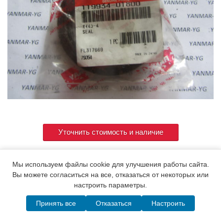
Уточнить стоимость и наличие
Мы используем файлы cookie для улучшения работы сайта.
Артикул
119934-01800
Вы можете согласиться на все, отказаться от некоторых или
настроить параметры.
Принять все
Отказаться
Настроить
© 2015. Все права защищены.
Мотор-Юг
Написать в MAX
Telegram
WhatsApp
Позвонить