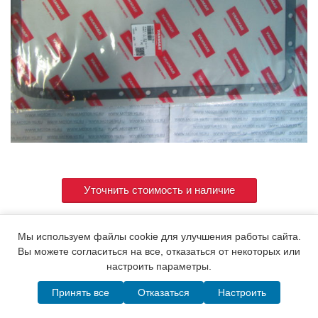
Уточнить стоимость и наличие
Мы используем файлы cookie для улучшения работы сайта.
Артикул
129400-01751
Вы можете согласиться на все, отказаться от некоторых или
настроить параметры.
Принять все
Отказаться
Настроить
© 2015. Все права защищены.
Мотор-Юг
Написать в MAX
Telegram
WhatsApp
Позвонить