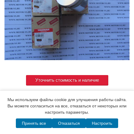
Уточнить стоимость и наличие
Мы используем файлы cookie для улучшения работы сайта.
Артикул
121467-22090 ( 121470-22091 )
Вы можете согласиться на все, отказаться от некоторых или
настроить параметры.
Принять все
Отказаться
Настроить
© 2015. Все права защищены.
Мотор-Юг
Написать в MAX
Telegram
WhatsApp
Позвонить