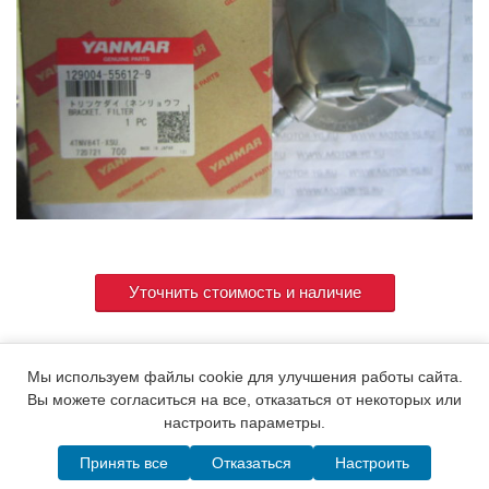
Уточнить стоимость и наличие
129004-55612-9 ( 129004-55612 . 129004-55611
Артикул
Мы используем файлы cookie для улучшения работы сайта.
. 129004-55610 )
Вы можете согласиться на все, отказаться от некоторых или
настроить параметры.
Принять все
Отказаться
Настроить
© 2015. Все права защищены.
Мотор-Юг
Написать в MAX
Telegram
WhatsApp
Позвонить