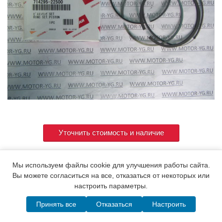
Уточнить стоимость и наличие
Мы используем файлы cookie для улучшения работы сайта.
Артикул
714295-22500
Вы можете согласиться на все, отказаться от некоторых или
настроить параметры.
Принять все
Отказаться
Настроить
© 2015. Все права защищены.
Мотор-Юг
Написать в MAX
Telegram
WhatsApp
Позвонить