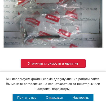
Уточнить стоимость и наличие
Мы используем файлы cookie для улучшения работы сайта.
Артикул
114210-11100
Вы можете согласиться на все, отказаться от некоторых или
настроить параметры.
Принять все
Отказаться
Настроить
© 2015. Все права защищены.
Мотор-Юг
Написать в MAX
Telegram
WhatsApp
Позвонить