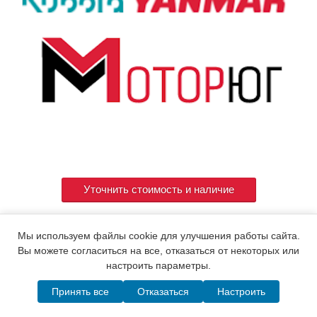
Уточнить стоимость и наличие
Мы используем файлы cookie для улучшения работы сайта.
Артикул
11-8769 /719255-53100/
Вы можете согласиться на все, отказаться от некоторых или
настроить параметры.
Принять все
Отказаться
Настроить
© 2015. Все права защищены.
Мотор-Юг
Написать в MAX
Telegram
WhatsApp
Позвонить