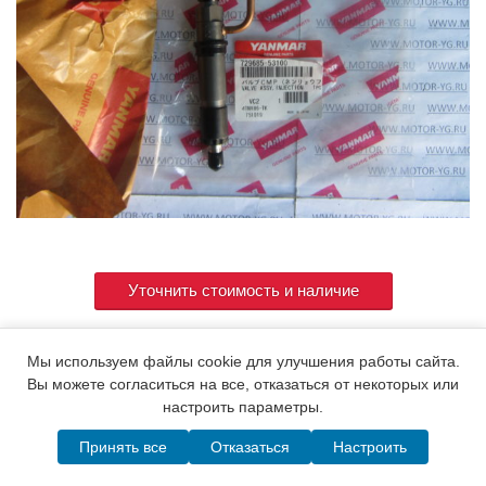
Уточнить стоимость и наличие
Мы используем файлы cookie для улучшения работы сайта.
Артикул
729685-53100
Вы можете согласиться на все, отказаться от некоторых или
настроить параметры.
Принять все
Отказаться
Настроить
© 2015. Все права защищены.
Мотор-Юг
Написать в MAX
Telegram
WhatsApp
Позвонить