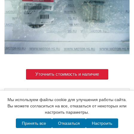
Уточнить стоимость и наличие
Артикул
172165-75481
Мы используем файлы cookie для улучшения работы сайта.
Вы можете согласиться на все, отказаться от некоторых или
настроить параметры.
© 2015. Все права защищены.
Мотор-Юг
Принять все
Отказаться
Настроить
Написать в MAX
Telegram
WhatsApp
Позвонить