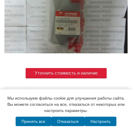
Уточнить стоимость и наличие
Артикул
172146-73730
Мы используем файлы cookie для улучшения работы сайта.
Вы можете согласиться на все, отказаться от некоторых или
настроить параметры.
© 2015. Все права защищены.
Мотор-Юг
Принять все
Отказаться
Настроить
Написать в MAX
Telegram
WhatsApp
Позвонить