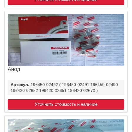
Анод
Артикул:
196450-02492 ( 196450-02491 196450-02490
196420-02652 196420-02651 196420-02670 )
Уточнить стоимость и наличие