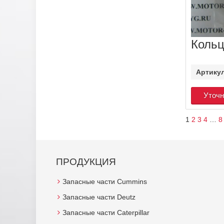
Кольц
Артику
Уточн
1
2
3
4
…
8
ПРОДУКЦИЯ
Запасные части Cummins
Запасные части Deutz
Запасные части Caterpillar