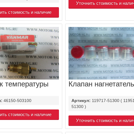
Уточнить стоимость и нали
ить стоимость и наличие
к температуры
Клапан нагнетател
л:
46150-503100
Артикул:
119717-51300 ( 1195
51300 )
ить стоимость и наличие
Уточнить стоимость и нали