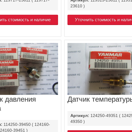
23610 )
ить стоимость и наличие
Уточнить стоимость и нали
к давления
Датчик температур
а
Артикул:
124250-49351 ( 1242
49350 )
л:
114250-39450 ( 124160-
124160-39451 )