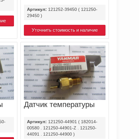
Артикул:
121252-39450 ( 121250-
29450 )
чие
Уточнить стоимость и наличие
ы
Датчик температуры
50-
Артикул:
121250-44901 ( 182014-
00580 . 121250-44901-Z . 121250-
44091 . 121250-44900 )