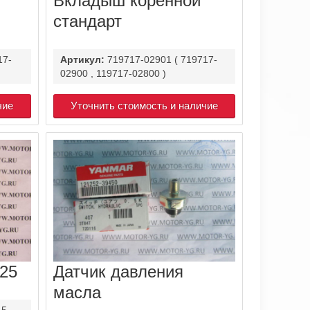
Вкладыш коренной
стандарт
17-
Артикул:
719717-02901 ( 719717-
02900 , 119717-02800 )
чие
Уточнить стоимость и наличие
25
Датчик давления
масла
15-