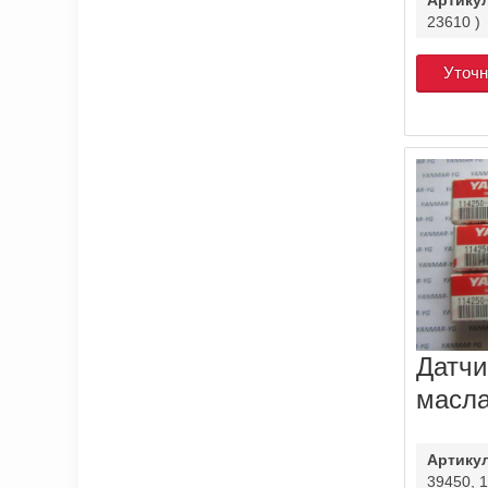
23610 )
Уточн
Датчи
масл
Артику
39450, 