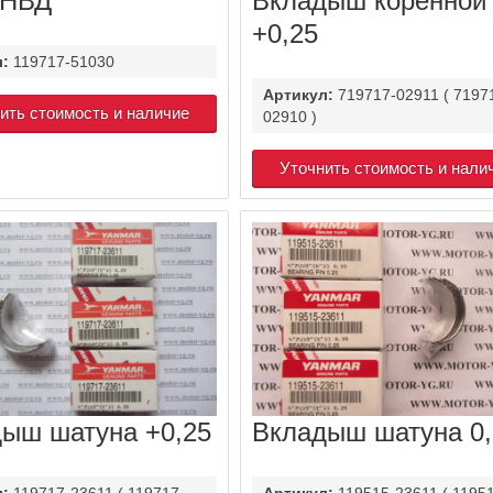
ТНВД
Вкладыш коренной
+0,25
л:
119717-51030
Артикул:
719717-02911 ( 7197
ить стоимость и наличие
02910 )
Уточнить стоимость и нали
ыш шатуна +0,25
Вкладыш шатуна 0,
л:
119717-23611 ( 119717-
Артикул:
119515-23611 ( 1195