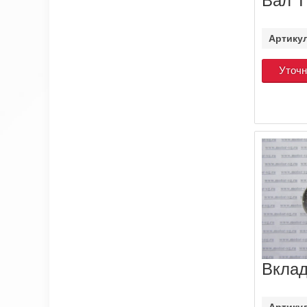
Вал 
Артику
Уточн
Вклад
Артику