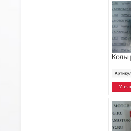
Кольц
Артику
Уточн