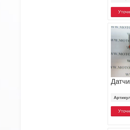
Уточн
Датчи
Артику
Уточн