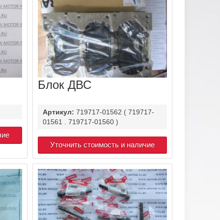
Блок ДВС
Артикул:
719717-01562 ( 719717-
01561 . 719717-01560 )
чие
Уточнить стоимость и наличие